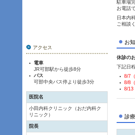
駐車場
お電話
日本内
ご相談
お
アクセス
休診の
電車
下記日
JR可部駅から徒歩8分
バス
8/7
可部中央バス停より徒歩3分
8/8
8/1
医院名
小田内科クリニック（おだ内科ク
リニック）
診
院長