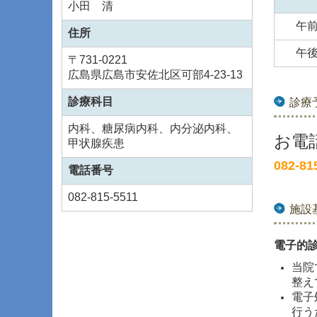
小田 清
午
住所
午
〒
731-0221
広島県広島市安佐北区可部4-23-13
診療科目
診療
内科、糖尿病内科、内分泌内科、
お電
甲状腺疾患
082-81
電話番号
082-815-5511
施設
電子的
当院
整え
電子
行う