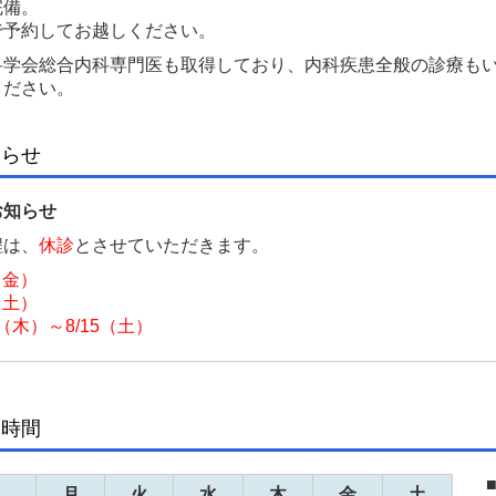
完備。
で予約してお越しください。
科学会総合内科専門医も取得しており、内科疾患全般の診療も
ください。
知らせ
お知らせ
程は、
休診
とさせていただきます。
（金）
（土）
3（木）～8/15（土）
療時間
月
火
水
木
金
土