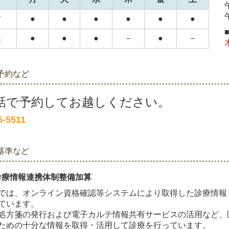
前
●
●
●
●
●
●
後
●
●
●
－
●
－
予約など
話で予約してお越しください。
5-5511
基準など
診療情報連携体制整備加算
では、オンライン資格確認等システムにより取得した診療情報
ています。
処方箋の発行および電子カルテ情報共有サービスの活用など、
ための十分な情報を取得・活用して診療を行っています。