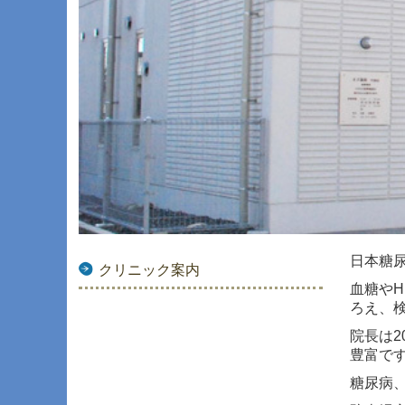
日本糖
クリニック案内
血糖やH
ろえ、
院長は
豊富で
糖尿病