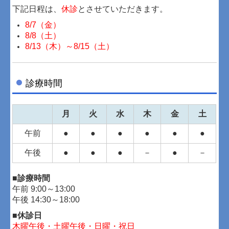
下記日程は、
休診
とさせていただきます。
8/7（金）
8/8（土）
8/13（木）～8/15（土）
診療時間
月
火
水
木
金
土
午前
●
●
●
●
●
●
午後
●
●
●
－
●
－
■診療時間
午前 9:00～13:00
午後 14:30～18:00
■休診日
木曜午後・土曜午後・日曜・祝日