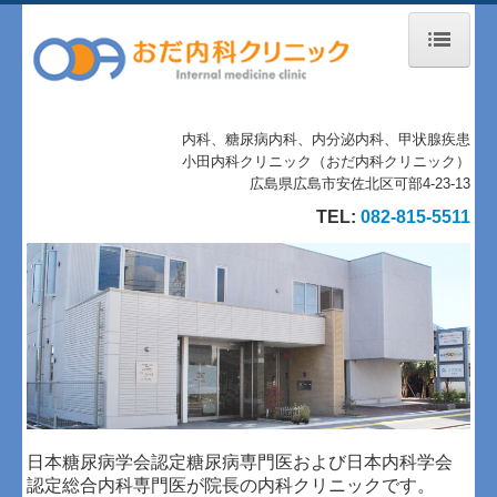
トップページ
当院について
内科、糖尿病内科、内分泌内科、甲状腺疾患
小田内科クリニック（おだ内科クリニック）
診療案内
広島県広島市安佐北区可部4-23-13
TEL:
082-815-5511
地図、交通案内
個人情報保護方針
日本糖尿病学会認定糖尿病専門医および日本内科学会
認定総合内科専門医が院長の内科クリニックです。